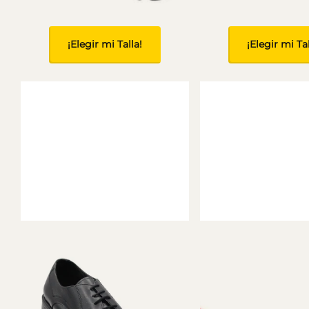
¡Elegir mi Talla!
¡Elegir mi Tal
TENIS HOMBRE TEXTIL NEGRO
TENIS HOMBRE TEXTI
LEON 9200NEGROCONNEGRO
9200GRISOX
🚚 CDMX: Llega hoy o mañana |
🚚 CDMX: Llega hoy
Resto de México: 2 a 5 días hábiles.
Resto de México: 2 a 5 
$ 699.00
$ 699.00
¡Elegir mi Talla!
¡Elegir mi Tal