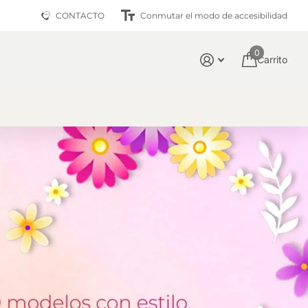
📦 Calidad Garantizada
CONTACTO
Conmutar el modo de accesibilidad
0
Carrito