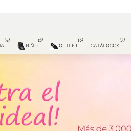
(4)
(5)
(6)
(7)
ÑA
NIÑO
OUTLET
CATÁLOGOS