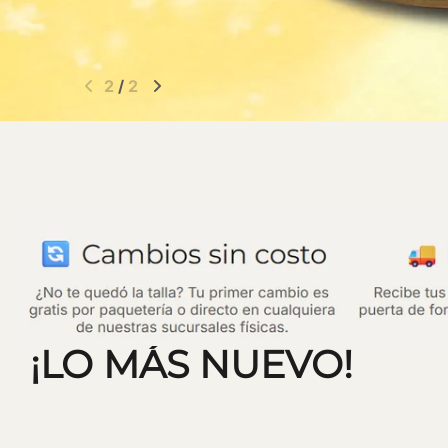
2
/
2
¡LO MÁS NUEVO!