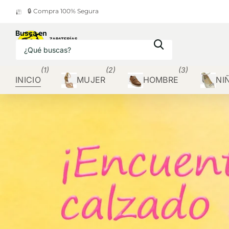
🔒 Compra 100% Segura
Busca en
(1)
(2)
(3)
INICIO
MUJER
HOMBRE
NI