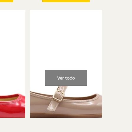
 ROJO LEON
FLATS MUJER CHAROL ROSA LEON
400NEUTRO
 o mañana |
🚚 CDMX: Llega hoy o mañana |
días hábiles.
Resto de México: 2 a 5 días hábiles.
$ 389.00
la!
¡Elegir mi Talla!
Ver todo