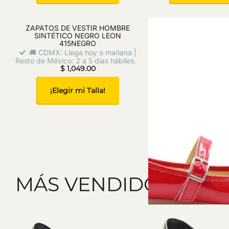
ZAPATOS DE VESTIR HOMBRE
FLATS MUJER CHAROL
SINTÉTICO NEGRO LEON
400ROJO
415NEGRO
🚚 CDMX: Llega hoy
🚚 CDMX: Llega hoy o mañana |
Resto de México: 2 a 5 
Resto de México: 2 a 5 días hábiles.
$ 389.00
$ 1,049.00
¡Elegir mi Tal
¡Elegir mi Talla!
MÁS VENDIDOS