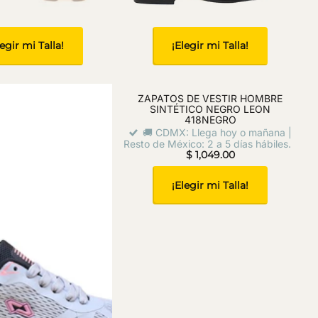
legir mi Talla!
¡Elegir mi Talla!
ER TEXTIL GRIS LEON
ZAPATOS DE VESTIR HOMBRE
77GRISCLARO
SINTÉTICO NEGRO LEON
418NEGRO
 Llega hoy o mañana |
🚚 CDMX: Llega hoy o mañana |
ico: 2 a 5 días hábiles.
$ 699.00
Resto de México: 2 a 5 días hábiles.
$ 1,049.00
legir mi Talla!
¡Elegir mi Talla!