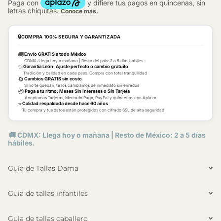
🔒
COMPRA 100% SEGURA Y GARANTIZADA
🚚
Envío GRATIS a todo México
CDMX: Llega hoy o mañana | Resto del país: 2 a 5 días hábiles
✨
Garantía León: Ajuste perfecto o cambio gratuito
Tradición y calidad en cada paso. Compra con total tranquilidad
🔄
Cambios GRATIS sin costo
Si no te quedan, te los cambiamos de inmediato sin enredos
💳
Paga a tu ritmo: Meses Sin Intereses o Sin Tarjeta
Aceptamos Tarjetas, Mercado Pago, PayPal y quincenas con Aplazo
⭐
Calidad respaldada desde hace 60 años
Tu compra y tus datos están protegidos con cifrado SSL de alta seguridad
🚚 CDMX: Llega hoy o mañana | Resto de México: 2 a 5 días
hábiles.
Guía de Tallas Dama
Guia de tallas infantiles
Guia de tallas caballero