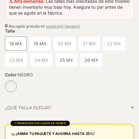
⚠️ Alta demanda:
Las tallas más solicitadas de este modelo
tienen inventario muy bajo hoy. Asegura tu par antes de
que se agote en la fábrica.
Recogida gratuita en
nuestra(s) tienda(s)
Talla
18 MX
19 MX
20 MX
21 MX
22 MX
23 MX
24 MX
25 MX
26 MX
Color
NEGRO
¿QUÉ TALLA ELEGIR?
⚡ PROMOCIÓN EXCLUSIVA EN TIENDA
👟
¡ARMA TU PAQUETE Y AHORRA HASTA 25%!