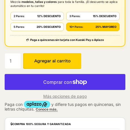
Mezcla
modelos, tallas y colores
para toda la familia. ¡El descuento se aplica
automático en tu carrito!
2 Pares:
12% DESCUENTO
3 Pares:
15% DESCUENTO
5 Pares:
20% DESCUENTO
10+ Pares:
25% MAYOREO
💳
Paga a quincenas sin tarjeta con Kueski Pay o Aplazo
Agregar al carrito
Más opciones de pago
🔒
COMPRA 100% SEGURA Y GARANTIZADA