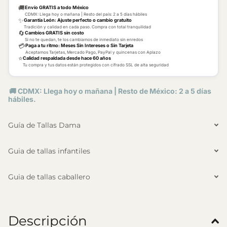
🚚
Envío GRATIS a todo México
CDMX: Llega hoy o mañana | Resto del país: 2 a 5 días hábiles
✨
Garantía León: Ajuste perfecto o cambio gratuito
Tradición y calidad en cada paso. Compra con total tranquilidad
🔄
Cambios GRATIS sin costo
Si no te quedan, te los cambiamos de inmediato sin enredos
💳
Paga a tu ritmo: Meses Sin Intereses o Sin Tarjeta
Aceptamos Tarjetas, Mercado Pago, PayPal y quincenas con Aplazo
⭐
Calidad respaldada desde hace 60 años
Tu compra y tus datos están protegidos con cifrado SSL de alta seguridad
🚚 CDMX: Llega hoy o mañana | Resto de México: 2 a 5 días
hábiles.
Guía de Tallas Dama
Guia de tallas infantiles
Guia de tallas caballero
Descripción