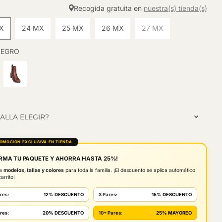
Recogida gratuita en
nuestra(s) tienda(s)
X
24 MX
25 MX
26 MX
27 MX
NEGRO
ALLA ELEGIR?
ROMOCIÓN EXCLUSIVA EN TIENDA
RMA TU PAQUETE Y AHORRA HASTA 25%!
la
modelos, tallas y colores
para toda la familia. ¡El descuento se aplica automático
arrito!
res:
12% DESCUENTO
3 Pares:
15% DESCUENTO
res:
20% DESCUENTO
10+ Pares:
25% MAYOREO