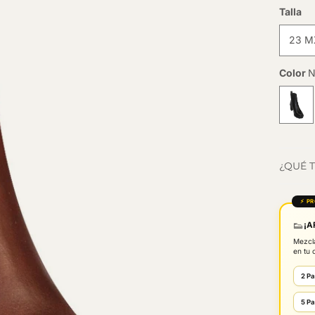
Talla
23 M
Color
¿QUÉ T
⚡ P
👟
¡A
Mezc
en tu c
2 Pa
5 Pa