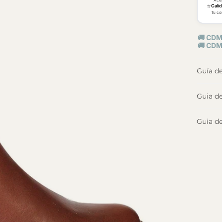
⭐
Cali
Tu co
🚚 CDM
🚚 CDM
Guía d
Guia de
Guia de