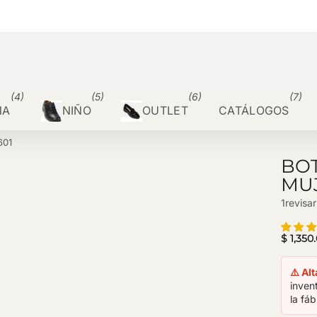
(4)
(5)
(6)
(7)
ÑA
NIÑO
OUTLET
CATÁLOGOS
601
BOT
MUJ
1
revisar
$ 1,350
⚠️ Al
inven
la fáb