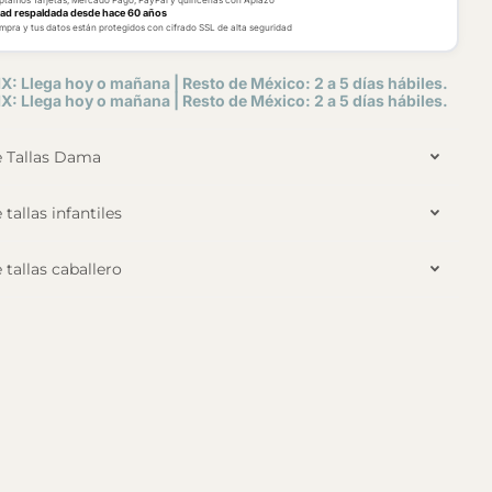
dad respaldada desde hace 60 años
mpra y tus datos están protegidos con cifrado SSL de alta seguridad
X: Llega hoy o mañana | Resto de México: 2 a 5 días hábiles.
X: Llega hoy o mañana | Resto de México: 2 a 5 días hábiles.
e Tallas Dama
 tallas infantiles
 tallas caballero