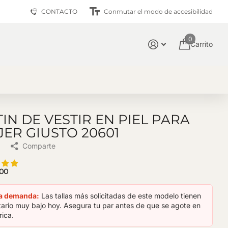
📦 Calidad Garantizada
CONTACTO
Conmutar el modo de accesibilidad
0
Carrito
IN DE VESTIR EN PIEL PARA
ER GIUSTO 20601
Comparte
.00
ta demanda:
Las tallas más solicitadas de este modelo tienen
tario muy bajo hoy. Asegura tu par antes de que se agote en
rica.