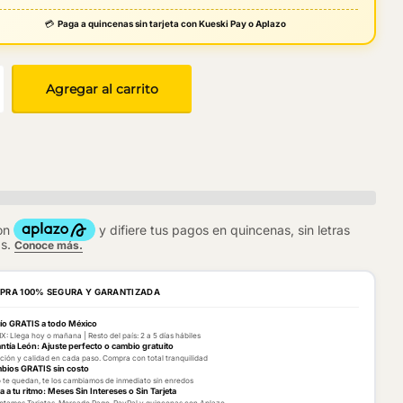
💳
Paga a quincenas sin tarjeta con Kueski Pay o Aplazo
Agregar al carrito
PRA 100% SEGURA Y GARANTIZADA
ío GRATIS a todo México
: Llega hoy o mañana | Resto del país: 2 a 5 días hábiles
ntía León: Ajuste perfecto o cambio gratuito
ción y calidad en cada paso. Compra con total tranquilidad
bios GRATIS sin costo
o te quedan, te los cambiamos de inmediato sin enredos
 a tu ritmo: Meses Sin Intereses o Sin Tarjeta
tamos Tarjetas, Mercado Pago, PayPal y quincenas con Aplazo