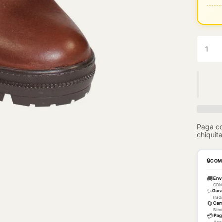
🔒
COM
🚚
Env
CDMX
✨
Gara
Tradi
🔄
Cam
Si n
💳
Paga
Acep