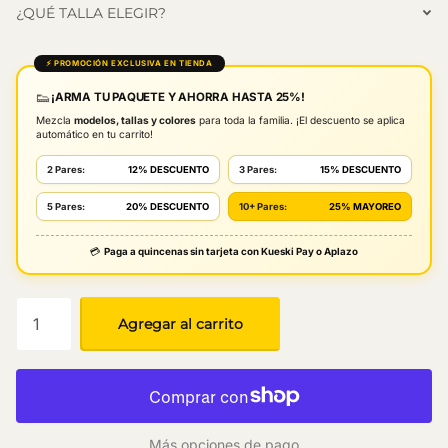
¿QUÉ TALLA ELEGIR?
⚡ PROMOCIÓN EXCLUSIVA EN TIENDA
👟
¡ARMA TU PAQUETE Y AHORRA HASTA 25%!
Mezcla
modelos, tallas y colores
para toda la familia. ¡El descuento se aplica
automático en tu carrito!
2 Pares:
12% DESCUENTO
3 Pares:
15% DESCUENTO
5 Pares:
20% DESCUENTO
10+ Pares:
25% MAYOREO
💳
Paga a quincenas sin tarjeta con Kueski Pay o Aplazo
Agregar al carrito
Más opciones de pago