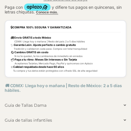
🔒
COMPRA 100% SEGURA Y GARANTIZADA
🚚
Envío GRATIS a todo México
CDMX: Llega hoy o mañana | Resto del país: 2 a 5 días hábiles
✨
Garantía León: Ajuste perfecto o cambio gratuito
Tradición y calidad en cada paso. Compra con total tranquilidad
🔄
Cambios GRATIS sin costo
Si no te quedan, te los cambiamos de inmediato sin enredos
💳
Paga a tu ritmo: Meses Sin Intereses o Sin Tarjeta
Aceptamos Tarjetas, Mercado Pago, PayPal y quincenas con Aplazo
⭐
Calidad respaldada desde hace 60 años
Tu compra y tus datos están protegidos con cifrado SSL de alta seguridad
🚚 CDMX: Llega hoy o mañana | Resto de México: 2 a 5 días
hábiles.
Guía de Tallas Dama
Guia de tallas infantiles