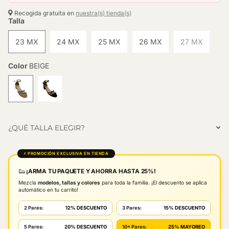
Recogida gratuita en
nuestra(s) tienda(s)
Talla
23 MX
24 MX
25 MX
26 MX
27 MX
Color
BEIGE
¿QUÉ TALLA ELEGIR?
⚡ PROMOCIÓN EXCLUSIVA EN TIENDA
👟
¡ARMA TU PAQUETE Y AHORRA HASTA 25%!
Mezcla
modelos, tallas y colores
para toda la familia. ¡El descuento se aplica
automático en tu carrito!
2 Pares:
12% DESCUENTO
3 Pares:
15% DESCUENTO
5 Pares:
20% DESCUENTO
10+ Pares:
25% MAYOREO