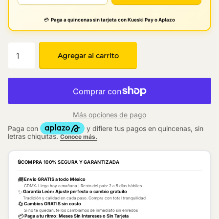
💳
Paga a quincenas sin tarjeta con Kueski Pay o Aplazo
Agregar al carrito
Más opciones de pago
🔒
COMPRA 100% SEGURA Y GARANTIZADA
🚚
Envío GRATIS a todo México
CDMX: Llega hoy o mañana | Resto del país: 2 a 5 días hábiles
✨
Garantía León: Ajuste perfecto o cambio gratuito
Tradición y calidad en cada paso. Compra con total tranquilidad
🔄
Cambios GRATIS sin costo
Si no te quedan, te los cambiamos de inmediato sin enredos
💳
Paga a tu ritmo: Meses Sin Intereses o Sin Tarjeta