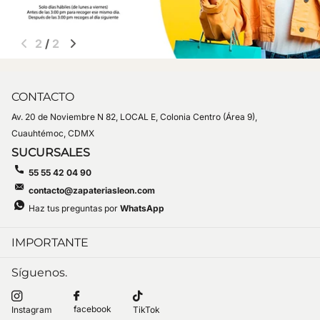
1
/
2
CONTACTO
Av. 20 de Noviembre N 82, LOCAL E, Colonia Centro (Área 9),
Cuauhtémoc, CDMX
SUCURSALES
55 55 42 04 90
contacto@zapateriasleon.com
Haz tus preguntas por
WhatsApp
IMPORTANTE
Síguenos.
facebook
Instagram
TikTok