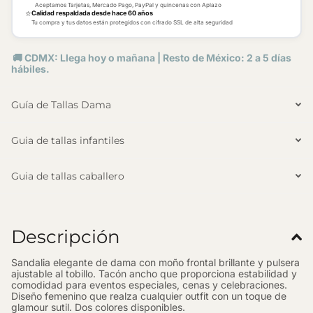
Aceptamos Tarjetas, Mercado Pago, PayPal y quincenas con Aplazo
⭐
Calidad respaldada desde hace 60 años
Tu compra y tus datos están protegidos con cifrado SSL de alta seguridad
🚚 CDMX: Llega hoy o mañana | Resto de México: 2 a 5 días
hábiles.
Guía de Tallas Dama
Guia de tallas infantiles
Guia de tallas caballero
Descripción
Sandalia elegante de dama con moño frontal brillante y pulsera
ajustable al tobillo. Tacón ancho que proporciona estabilidad y
comodidad para eventos especiales, cenas y celebraciones.
Diseño femenino que realza cualquier outfit con un toque de
glamour sutil. Dos colores disponibles.