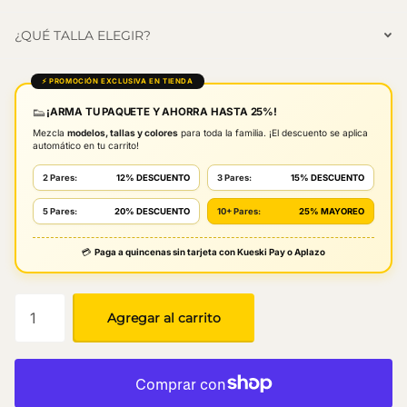
¿QUÉ TALLA ELEGIR?
⚡ PROMOCIÓN EXCLUSIVA EN TIENDA
👟
¡ARMA TU PAQUETE Y AHORRA HASTA 25%!
Mezcla
modelos, tallas y colores
para toda la familia. ¡El descuento se aplica
automático en tu carrito!
2 Pares:
12% DESCUENTO
3 Pares:
15% DESCUENTO
5 Pares:
20% DESCUENTO
10+ Pares:
25% MAYOREO
💳
Paga a quincenas sin tarjeta con Kueski Pay o Aplazo
Agregar al carrito