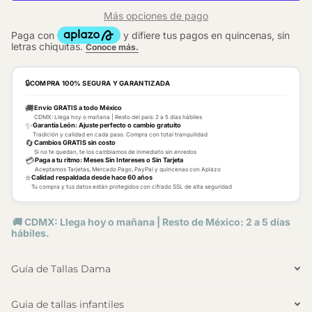
Más opciones de pago
🔒
COMPRA 100% SEGURA Y GARANTIZADA
🚚
Envío GRATIS a todo México
CDMX: Llega hoy o mañana | Resto del país: 2 a 5 días hábiles
✨
Garantía León: Ajuste perfecto o cambio gratuito
Tradición y calidad en cada paso. Compra con total tranquilidad
🔄
Cambios GRATIS sin costo
Si no te quedan, te los cambiamos de inmediato sin enredos
💳
Paga a tu ritmo: Meses Sin Intereses o Sin Tarjeta
Aceptamos Tarjetas, Mercado Pago, PayPal y quincenas con Aplazo
⭐
Calidad respaldada desde hace 60 años
Tu compra y tus datos están protegidos con cifrado SSL de alta seguridad
🚚 CDMX: Llega hoy o mañana | Resto de México: 2 a 5 días
hábiles.
Guía de Tallas Dama
Guia de tallas infantiles