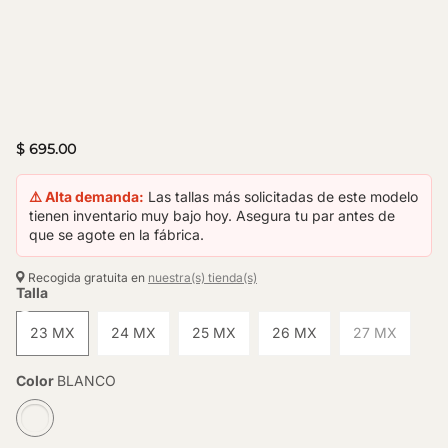
$ 695.00
⚠️ Alta demanda:
Las tallas más solicitadas de este modelo
tienen inventario muy bajo hoy. Asegura tu par antes de
que se agote en la fábrica.
Recogida gratuita en
nuestra(s) tienda(s)
Talla
23 MX
24 MX
25 MX
26 MX
27 MX
Color
BLANCO