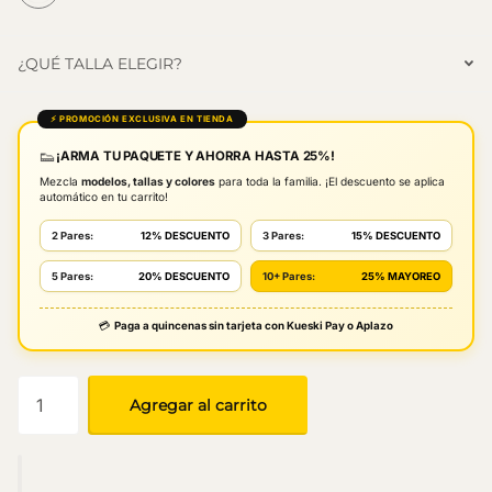
¿QUÉ TALLA ELEGIR?
⚡ PROMOCIÓN EXCLUSIVA EN TIENDA
👟
¡ARMA TU PAQUETE Y AHORRA HASTA 25%!
Mezcla
modelos, tallas y colores
para toda la familia. ¡El descuento se aplica
automático en tu carrito!
2 Pares:
12% DESCUENTO
3 Pares:
15% DESCUENTO
5 Pares:
20% DESCUENTO
10+ Pares:
25% MAYOREO
💳
Paga a quincenas sin tarjeta con Kueski Pay o Aplazo
Agregar al carrito