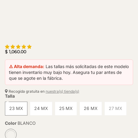
$ 1,060.00
⚠️ Alta demanda:
Las tallas más solicitadas de este modelo
tienen inventario muy bajo hoy. Asegura tu par antes de
que se agote en la fábrica.
Recogida gratuita en
nuestra(s) tienda(s)
Talla
23 MX
24 MX
25 MX
26 MX
27 MX
Color
BLANCO