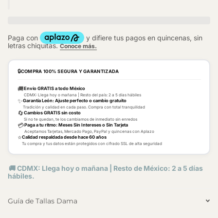
🔒
COMPRA 100% SEGURA Y GARANTIZADA
🚚
Envío GRATIS a todo México
CDMX: Llega hoy o mañana | Resto del país: 2 a 5 días hábiles
✨
Garantía León: Ajuste perfecto o cambio gratuito
Tradición y calidad en cada paso. Compra con total tranquilidad
🔄
Cambios GRATIS sin costo
Si no te quedan, te los cambiamos de inmediato sin enredos
💳
Paga a tu ritmo: Meses Sin Intereses o Sin Tarjeta
Aceptamos Tarjetas, Mercado Pago, PayPal y quincenas con Aplazo
⭐
Calidad respaldada desde hace 60 años
Tu compra y tus datos están protegidos con cifrado SSL de alta seguridad
🚚 CDMX: Llega hoy o mañana | Resto de México: 2 a 5 días
hábiles.
Guía de Tallas Dama