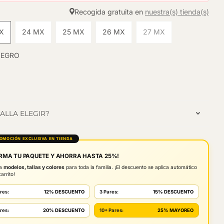
Recogida gratuita en
nuestra(s) tienda(s)
X
24 MX
25 MX
26 MX
27 MX
NEGRO
ALLA ELEGIR?
ROMOCIÓN EXCLUSIVA EN TIENDA
RMA TU PAQUETE Y AHORRA HASTA 25%!
la
modelos, tallas y colores
para toda la familia. ¡El descuento se aplica automático
arrito!
res:
12% DESCUENTO
3 Pares:
15% DESCUENTO
res:
20% DESCUENTO
10+ Pares:
25% MAYOREO