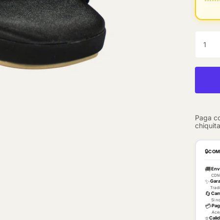
🔒
COM
🚚
Env
CDMX
✨
Gara
Tradi
🔄
Cam
Si n
💳
Paga
Acep
⭐
Cali