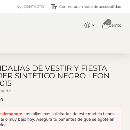
📦 Calidad Garantizada
CONTACTO
Conmutar el modo de accesibilidad
0
Carrito
DALIAS DE VESTIR Y FIESTA
ER SINTÉTICO NEGRO LEON
015
parte
00
ta demanda:
Las tallas más solicitadas de este modelo tienen
tario muy bajo hoy. Asegura tu par antes de que se agote en
rica.