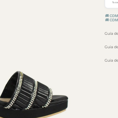
Tu co
🚚 CDM
🚚 CDM
Guía d
Guia de
Guia de