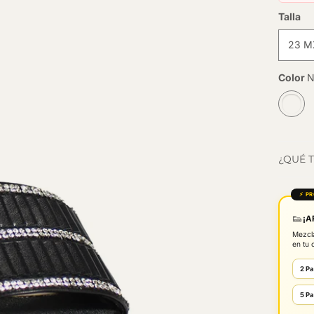
Talla
23 M
Color
¿QUÉ T
⚡ P
👟
¡A
Mezc
en tu c
2 Pa
5 Pa