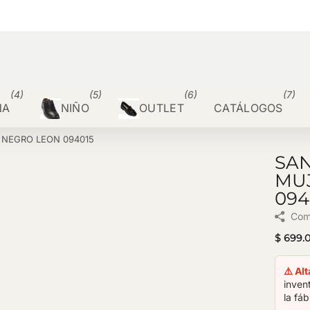
(4)
(5)
(6)
(7)
ÑA
NIÑO
OUTLET
CATÁLOGOS
O NEGRO LEON 094015
SAN
MUJ
094
Com
$ 699.
⚠️ Al
inven
la fáb