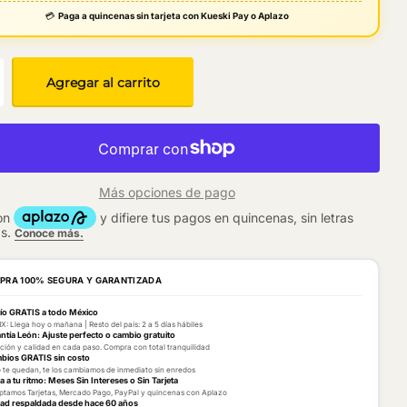
💳
Paga a quincenas sin tarjeta con Kueski Pay o Aplazo
Agregar al carrito
Más opciones de pago
PRA 100% SEGURA Y GARANTIZADA
ío GRATIS a todo México
: Llega hoy o mañana | Resto del país: 2 a 5 días hábiles
ntía León: Ajuste perfecto o cambio gratuito
ción y calidad en cada paso. Compra con total tranquilidad
bios GRATIS sin costo
o te quedan, te los cambiamos de inmediato sin enredos
 a tu ritmo: Meses Sin Intereses o Sin Tarjeta
tamos Tarjetas, Mercado Pago, PayPal y quincenas con Aplazo
dad respaldada desde hace 60 años