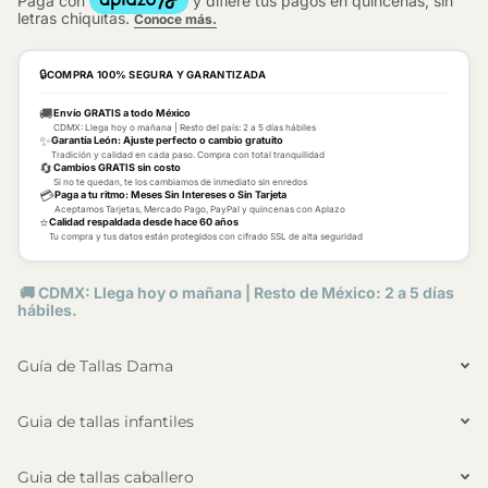
🔒
COMPRA 100% SEGURA Y GARANTIZADA
🚚
Envío GRATIS a todo México
CDMX: Llega hoy o mañana | Resto del país: 2 a 5 días hábiles
✨
Garantía León: Ajuste perfecto o cambio gratuito
Tradición y calidad en cada paso. Compra con total tranquilidad
🔄
Cambios GRATIS sin costo
Si no te quedan, te los cambiamos de inmediato sin enredos
💳
Paga a tu ritmo: Meses Sin Intereses o Sin Tarjeta
Aceptamos Tarjetas, Mercado Pago, PayPal y quincenas con Aplazo
⭐
Calidad respaldada desde hace 60 años
Tu compra y tus datos están protegidos con cifrado SSL de alta seguridad
🚚 CDMX: Llega hoy o mañana | Resto de México: 2 a 5 días
hábiles.
Guía de Tallas Dama
Guia de tallas infantiles
Guia de tallas caballero