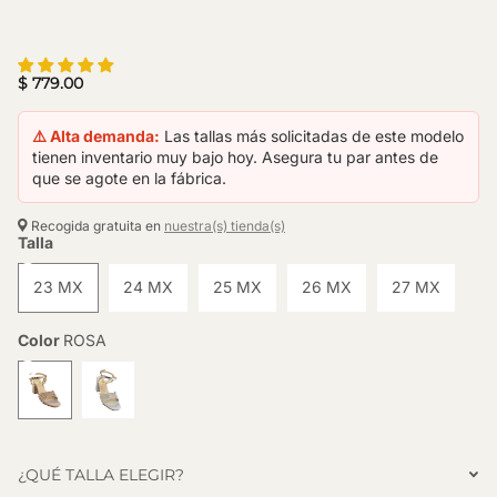
$ 779.00
⚠️ Alta demanda:
Las tallas más solicitadas de este modelo
tienen inventario muy bajo hoy. Asegura tu par antes de
que se agote en la fábrica.
Recogida gratuita en
nuestra(s) tienda(s)
Talla
23 MX
24 MX
25 MX
26 MX
27 MX
Color
ROSA
¿QUÉ TALLA ELEGIR?