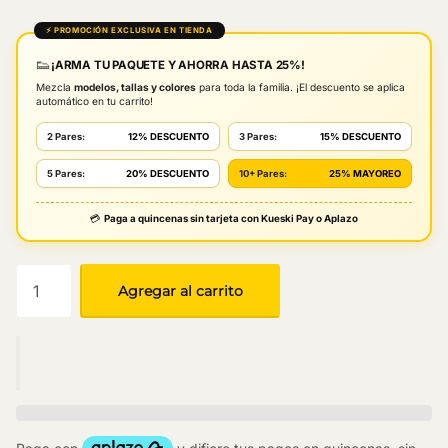
⚡ PROMOCIÓN EXCLUSIVA EN TIENDA
👟
¡ARMA TU PAQUETE Y AHORRA HASTA 25%!
Mezcla
modelos, tallas y colores
para toda la familia. ¡El descuento se aplica
automático en tu carrito!
2 Pares:
12% DESCUENTO
3 Pares:
15% DESCUENTO
5 Pares:
20% DESCUENTO
10+ Pares:
25% MAYOREO
💳
Paga a quincenas sin tarjeta con Kueski Pay o Aplazo
Agregar al carrito