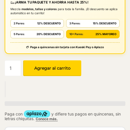
👟
¡ARMA TU PAQUETE Y AHORRA HASTA 25%!
Mezcla
modelos, tallas y colores
para toda la familia. ¡El descuento se aplica
automático en tu carrito!
2 Pares:
12% DESCUENTO
3 Pares:
15% DESCUENTO
5 Pares:
20% DESCUENTO
10+ Pares:
25% MAYOREO
💳
Paga a quincenas sin tarjeta con Kueski Pay o Aplazo
Agregar al carrito