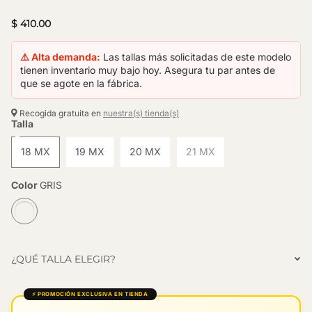
$ 410.00
⚠️ Alta demanda:
Las tallas más solicitadas de este modelo
tienen inventario muy bajo hoy. Asegura tu par antes de
que se agote en la fábrica.
Recogida gratuita en
nuestra(s) tienda(s)
Talla
18 MX
19 MX
20 MX
21 MX
Color
GRIS
¿QUÉ TALLA ELEGIR?
⚡ PROMOCIÓN EXCLUSIVA EN TIENDA