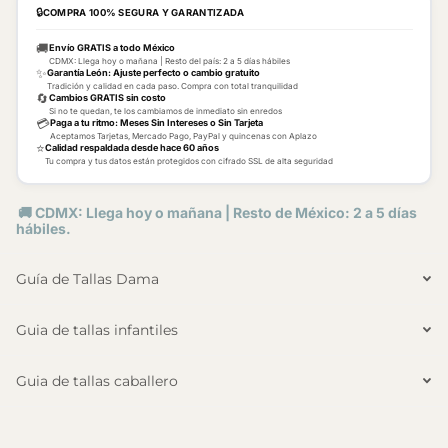
🔒
COMPRA 100% SEGURA Y GARANTIZADA
🚚
Envío GRATIS a todo México
CDMX: Llega hoy o mañana | Resto del país: 2 a 5 días hábiles
✨
Garantía León: Ajuste perfecto o cambio gratuito
Tradición y calidad en cada paso. Compra con total tranquilidad
🔄
Cambios GRATIS sin costo
Si no te quedan, te los cambiamos de inmediato sin enredos
💳
Paga a tu ritmo: Meses Sin Intereses o Sin Tarjeta
Aceptamos Tarjetas, Mercado Pago, PayPal y quincenas con Aplazo
⭐
Calidad respaldada desde hace 60 años
Tu compra y tus datos están protegidos con cifrado SSL de alta seguridad
🚚 CDMX: Llega hoy o mañana | Resto de México: 2 a 5 días
hábiles.
Guía de Tallas Dama
Guia de tallas infantiles
Guia de tallas caballero