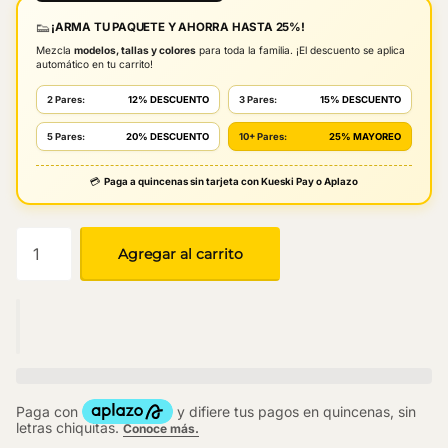
👟
¡ARMA TU PAQUETE Y AHORRA HASTA 25%!
Mezcla
modelos, tallas y colores
para toda la familia. ¡El descuento se aplica
automático en tu carrito!
2 Pares:
12% DESCUENTO
3 Pares:
15% DESCUENTO
5 Pares:
20% DESCUENTO
10+ Pares:
25% MAYOREO
💳
Paga a quincenas sin tarjeta con Kueski Pay o Aplazo
Agregar al carrito