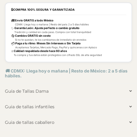
🔒
COMPRA 100% SEGURA Y GARANTIZADA
🚚
Envío GRATIS a todo México
CDMX: Llega hoy o mañana | Resto del país: 2 a 5 días hábiles
✨
Garantía León: Ajuste perfecto o cambio gratuito
Tradición y calidad en cada paso. Compra con total tranquilidad
🔄
Cambios GRATIS sin costo
Si no te quedan, te los cambiamos de inmediato sin enredos
💳
Paga a tu ritmo: Meses Sin Intereses o Sin Tarjeta
Aceptamos Tarjetas, Mercado Pago, PayPal y quincenas con Aplazo
⭐
Calidad respaldada desde hace 60 años
Tu compra y tus datos están protegidos con cifrado SSL de alta seguridad
🚚 CDMX: Llega hoy o mañana | Resto de México: 2 a 5 días
hábiles.
Guía de Tallas Dama
Guia de tallas infantiles
Guia de tallas caballero