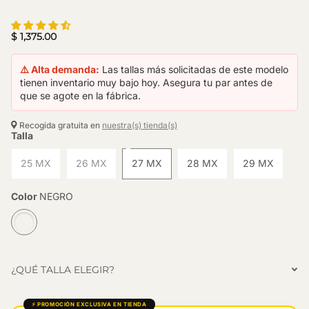
$ 1,375.00
⚠️ Alta demanda:
Las tallas más solicitadas de este modelo
tienen inventario muy bajo hoy. Asegura tu par antes de
que se agote en la fábrica.
Recogida gratuita en
nuestra(s) tienda(s)
Talla
25 MX
26 MX
27 MX
28 MX
29 MX
Color
NEGRO
¿QUÉ TALLA ELEGIR?
⚡ PROMOCIÓN EXCLUSIVA EN TIENDA