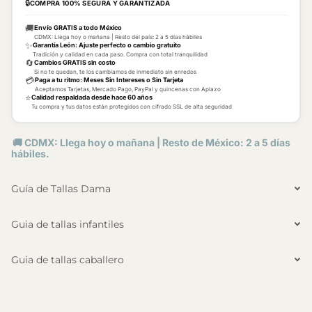
🔒
COMPRA 100% SEGURA Y GARANTIZADA
🚚
Envío GRATIS a todo México
CDMX: Llega hoy o mañana | Resto del país: 2 a 5 días hábiles
✨
Garantía León: Ajuste perfecto o cambio gratuito
Tradición y calidad en cada paso. Compra con total tranquilidad
🔄
Cambios GRATIS sin costo
Si no te quedan, te los cambiamos de inmediato sin enredos
💳
Paga a tu ritmo: Meses Sin Intereses o Sin Tarjeta
Aceptamos Tarjetas, Mercado Pago, PayPal y quincenas con Aplazo
⭐
Calidad respaldada desde hace 60 años
Tu compra y tus datos están protegidos con cifrado SSL de alta seguridad
🚚 CDMX: Llega hoy o mañana | Resto de México: 2 a 5 días
hábiles.
Guía de Tallas Dama
Guia de tallas infantiles
Guia de tallas caballero