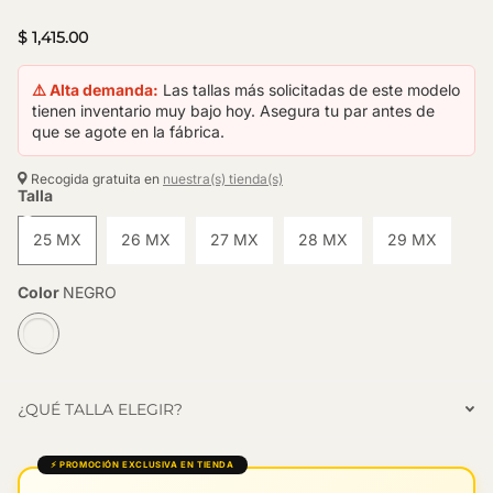
$ 1,415.00
⚠️ Alta demanda:
Las tallas más solicitadas de este modelo
tienen inventario muy bajo hoy. Asegura tu par antes de
que se agote en la fábrica.
Recogida gratuita en
nuestra(s) tienda(s)
Talla
25 MX
26 MX
27 MX
28 MX
29 MX
Color
NEGRO
¿QUÉ TALLA ELEGIR?
⚡ PROMOCIÓN EXCLUSIVA EN TIENDA