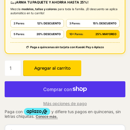
👟
¡ARMA TU PAQUETE Y AHORRA HASTA 25%!
Mezcla
modelos, tallas y colores
para toda la familia. ¡El descuento se aplica
automático en tu carrito!
2 Pares:
12% DESCUENTO
3 Pares:
15% DESCUENTO
5 Pares:
20% DESCUENTO
10+ Pares:
25% MAYOREO
💳
Paga a quincenas sin tarjeta con Kueski Pay o Aplazo
Agregar al carrito
Más opciones de pago