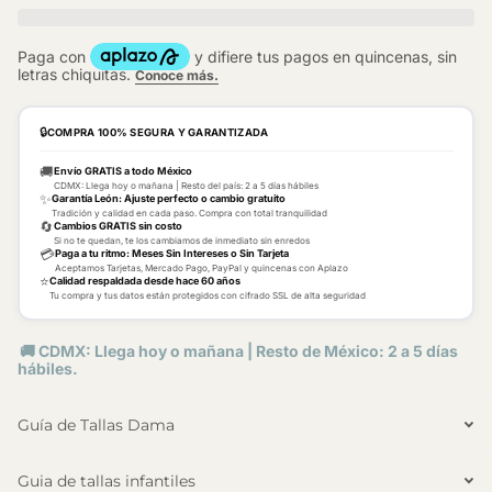
🔒
COMPRA 100% SEGURA Y GARANTIZADA
🚚
Envío GRATIS a todo México
CDMX: Llega hoy o mañana | Resto del país: 2 a 5 días hábiles
✨
Garantía León: Ajuste perfecto o cambio gratuito
Tradición y calidad en cada paso. Compra con total tranquilidad
🔄
Cambios GRATIS sin costo
Si no te quedan, te los cambiamos de inmediato sin enredos
💳
Paga a tu ritmo: Meses Sin Intereses o Sin Tarjeta
Aceptamos Tarjetas, Mercado Pago, PayPal y quincenas con Aplazo
⭐
Calidad respaldada desde hace 60 años
Tu compra y tus datos están protegidos con cifrado SSL de alta seguridad
🚚 CDMX: Llega hoy o mañana | Resto de México: 2 a 5 días
hábiles.
Guía de Tallas Dama
Guia de tallas infantiles