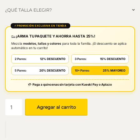
¿QUÉ TALLA ELEGIR?
⚡ PROMOCIÓN EXCLUSIVA EN TIENDA
👟
¡ARMA TU PAQUETE Y AHORRA HASTA 25%!
Mezcla
modelos, tallas y colores
para toda la familia. ¡El descuento se aplica
automático en tu carrito!
2 Pares:
12% DESCUENTO
3 Pares:
15% DESCUENTO
5 Pares:
20% DESCUENTO
10+ Pares:
25% MAYOREO
💳
Paga a quincenas sin tarjeta con Kueski Pay o Aplazo
Agregar al carrito