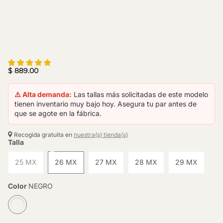
$ 889.00
⚠️ Alta demanda:
Las tallas más solicitadas de este modelo
tienen inventario muy bajo hoy. Asegura tu par antes de
que se agote en la fábrica.
Recogida gratuita en
nuestra(s) tienda(s)
Talla
25 MX
26 MX
27 MX
28 MX
29 MX
Color
NEGRO