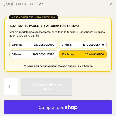
¿QUÉ TALLA ELEGIR?
⚡ PROMOCIÓN EXCLUSIVA EN TIENDA
👟
¡ARMA TU PAQUETE Y AHORRA HASTA 25%!
Mezcla
modelos, tallas y colores
para toda la familia. ¡El descuento se aplica
automático en tu carrito!
2 Pares:
12% DESCUENTO
3 Pares:
15% DESCUENTO
5 Pares:
20% DESCUENTO
10+ Pares:
25% MAYOREO
💳
Paga a quincenas sin tarjeta con Kueski Pay o Aplazo
No disponible en
stock