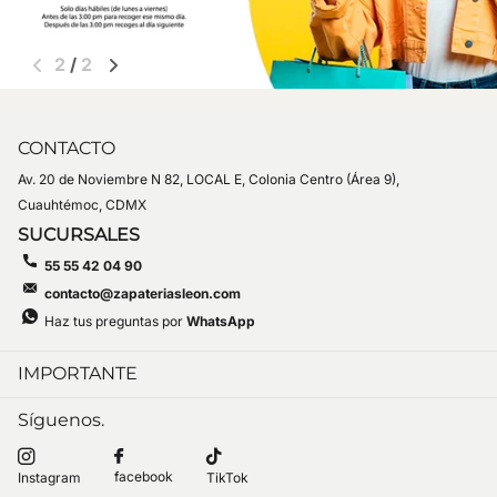
1
/
2
CONTACTO
Av. 20 de Noviembre N 82, LOCAL E, Colonia Centro (Área 9),
Cuauhtémoc, CDMX
SUCURSALES
55 55 42 04 90
contacto@zapateriasleon.com
Haz tus preguntas por
WhatsApp
IMPORTANTE
Síguenos.
facebook
Instagram
TikTok