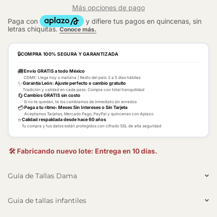
Más opciones de pago
🔒
COMPRA 100% SEGURA Y GARANTIZADA
🚚
Envío GRATIS a todo México
CDMX: Llega hoy o mañana | Resto del país: 2 a 5 días hábiles
✨
Garantía León: Ajuste perfecto o cambio gratuito
Tradición y calidad en cada paso. Compra con total tranquilidad
🔄
Cambios GRATIS sin costo
Si no te quedan, te los cambiamos de inmediato sin enredos
💳
Paga a tu ritmo: Meses Sin Intereses o Sin Tarjeta
Aceptamos Tarjetas, Mercado Pago, PayPal y quincenas con Aplazo
⭐
Calidad respaldada desde hace 60 años
Tu compra y tus datos están protegidos con cifrado SSL de alta seguridad
🛠️ Fabricando nuevo lote: Entrega en 10 días.
Guía de Tallas Dama
Guia de tallas infantiles